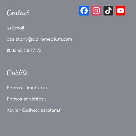
F
In
Ti
Y
Contact
a
st
k
o
c
a
T
u
📧
Email :
e
g
o
T
assistant@clairemedium.com
b
r
k
u
☎️ 06 65 58 77 22
o
a
b
o
m
e
Crédits
k
C
h
Photos :
iimoburuu
a
Photos et vidéos :
n
Xavier Cailhol :
estalam.fr
n
el