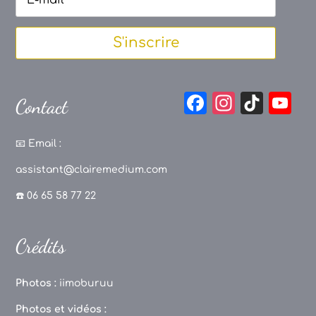
S'inscrire
F
In
Ti
Y
Contact
a
st
k
o
c
a
T
u
📧
Email :
e
g
o
T
assistant@clairemedium.com
b
r
k
u
☎️ 06 65 58 77 22
o
a
b
o
m
e
Crédits
k
C
h
Photos :
iimoburuu
a
Photos et vidéos :