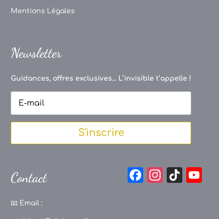
Mentions Légales
Newsletter
Guidances, offres exclusives... L’invisible t’appelle !
S'inscrire
F
In
Ti
Y
Contact
a
st
k
o
c
a
T
u
📧
Email :