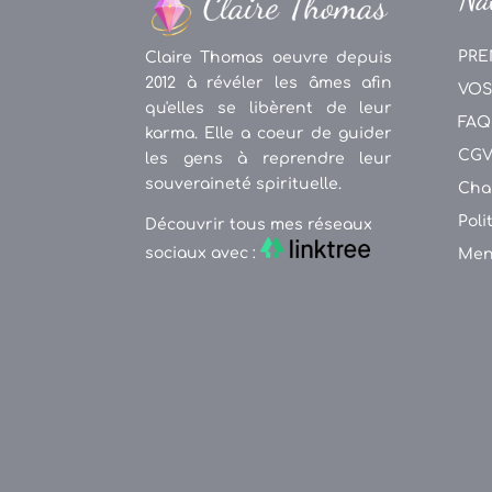
PRE
Claire Thomas oeuvre depuis
2012 à révéler les âmes afin
VOS
qu'elles se libèrent de leur
FAQ
karma. Elle a coeur de guider
CG
les gens à reprendre leur
souveraineté spirituelle.
Cha
Poli
Découvrir tous mes réseaux
sociaux avec :
Men