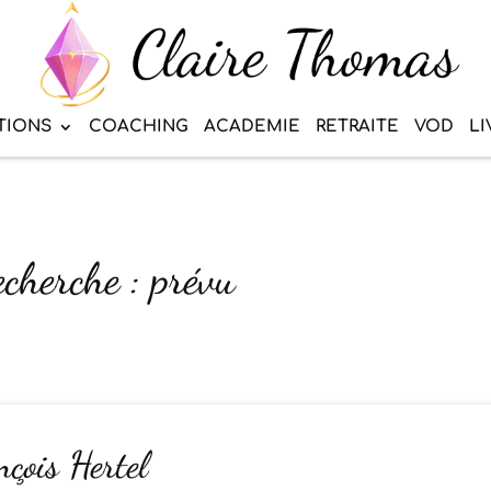
TIONS
COACHING
ACADEMIE
RETRAITE
VOD
LI
echerche : prévu
nçois Hertel