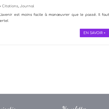
Citations
,
Journal
 L'avenir est moins facile à manœuvrer que le passé. Il fau
ertel
EN SAVOIR +
vigation
Newsletter