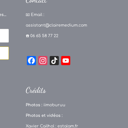
s...
📧
Email :
assistant@clairemedium.com
☎️ 06 65 58 77 22
F
In
Ti
Y
a
st
k
o
c
a
T
u
e
g
o
T
Crédits
b
r
k
u
o
a
b
Photos :
iimoburuu
o
m
e
Photos et vidéos :
k
C
Xavier Cailhol :
estalam.fr