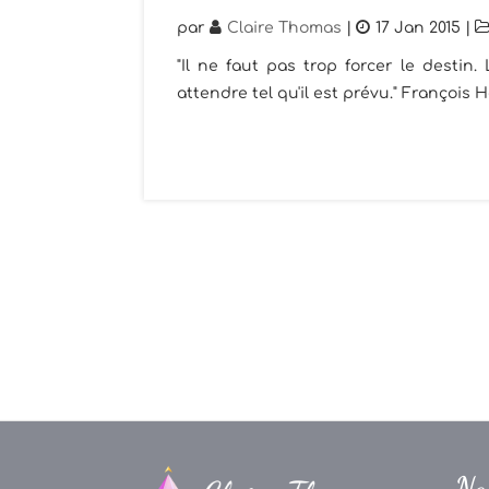
par
Claire Thomas
|
17 Jan 2015
|
"Il ne faut pas trop forcer le destin.
attendre tel qu'il est prévu." François H
Na