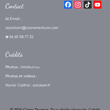
F
In
Ti
Y
Contact
a
st
k
o
c
a
T
u
📧
Email :
e
g
o
T
assistant@clairemedium.com
b
r
k
u
☎️ 06 65 58 77 22
o
a
b
o
m
e
Crédits
k
C
h
Photos :
iimoburuu
a
Photos et vidéos :
n
Xavier Cailhol :
estalam.fr
n
el
© 2026 Claire Thomas. Tous droits réservés.
Crédit