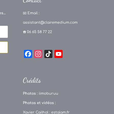
s...
📧
Email :
assistant@clairemedium.com
☎️ 06 65 58 77 22
F
In
Ti
Y
a
st
k
o
c
a
T
u
e
g
o
T
Crédits
b
r
k
u
o
a
b
Photos :
iimoburuu
o
m
e
Photos et vidéos :
k
C
Xavier Cailhol :
estalam.fr