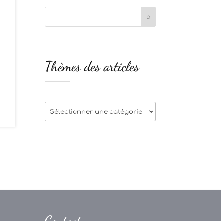
r
Thèmes des articles
s
Thèmes
des
articles
Contact