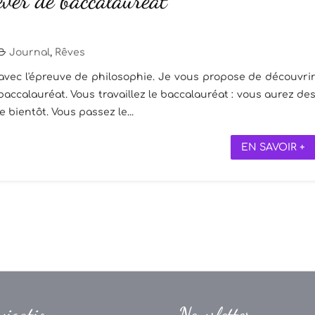
êver de baccalauréat
Journal
,
Rêves
 avec l'épreuve de philosophie. Je vous propose de découvri
accalauréat. Vous travaillez le baccalauréat : vous aurez de
ientôt. Vous passez le...
EN SAVOIR +
vigation
Newsletter