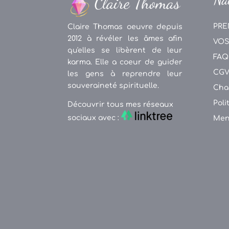
PRE
Claire Thomas oeuvre depuis
2012 à révéler les âmes afin
VOS
qu'elles se libèrent de leur
FAQ
karma. Elle a coeur de guider
CG
les gens à reprendre leur
souveraineté spirituelle.
Cha
Poli
Découvrir tous mes réseaux
sociaux avec :
Men