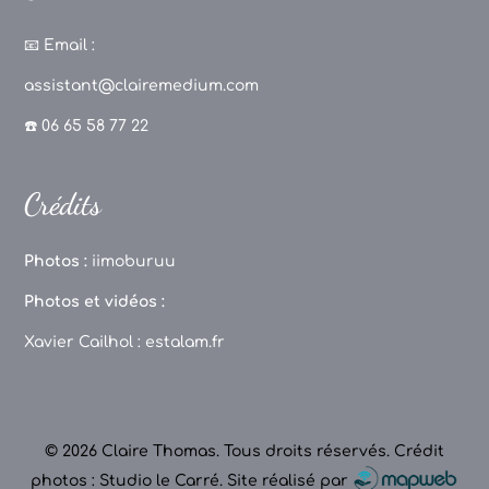
a
st
k
o
c
a
T
u
📧
Email :
e
g
o
T
assistant@clairemedium.com
b
r
k
u
☎️ 06 65 58 77 22
o
a
b
o
m
e
Crédits
k
C
h
Photos :
iimoburuu
a
Photos et vidéos :
n
Xavier Cailhol :
estalam.fr
n
el
© 2026 Claire Thomas. Tous droits réservés.
Crédit
photos : Studio le Carré
.
Site réalisé par