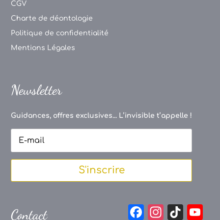
CGV
Charte de déontologie
Politique de confidentialité
Mentions Légales
Newsletter
Guidances, offres exclusives... L’invisible t’appelle !
S'inscrire
F
In
Ti
Y
Contact