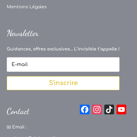
Mentions Légales
Newsletter
Guidances, offres exclusives... L’invisible t’appelle !
S'inscrire
F
In
Ti
Y
Contact
a
st
k
o
c
a
T
u
📧
Email :