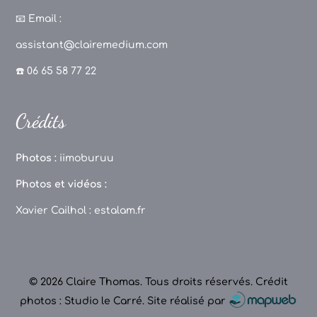
a
st
k
o
c
a
T
u
📧
Email :
e
g
o
T
assistant@clairemedium.com
b
r
k
u
☎️ 06 65 58 77 22
o
a
b
o
m
e
Crédits
k
C
h
Photos :
iimoburuu
a
Photos et vidéos :
n
Xavier Cailhol :
estalam.fr
n
el
© 2026 Claire Thomas. Tous droits réservés.
Crédit
photos : Studio le Carré
.
Site réalisé par