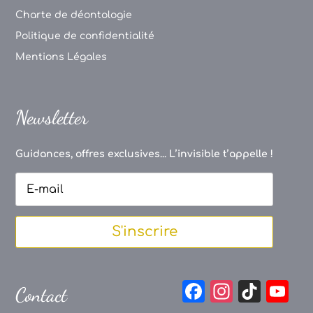
Charte de déontologie
Politique de confidentialité
Mentions Légales
Newsletter
Guidances, offres exclusives... L’invisible t’appelle !
S'inscrire
F
In
Ti
Y
Contact