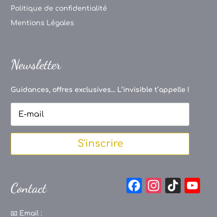
Politique de confidentialité
Mentions Légales
Newsletter
Guidances, offres exclusives... L’invisible t’appelle !
S'inscrire
F
In
Ti
Y
Contact
a
st
k
o
c
a
T
u
📧
Email :