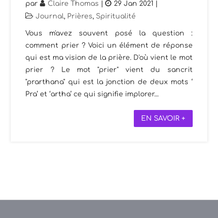
par
Claire Thomas
|
29 Jan 2021
|
Journal
,
Prières
,
Spiritualité
Vous m'avez souvent posé la question :
comment prier ? Voici un élément de réponse
qui est ma vision de la prière. D'où vient le mot
prier ? Le mot "prier" vient du sancrit
"prarthana" qui est la jonction de deux mots ‘
Pra’ et ‘artha’ ce qui signifie implorer...
EN SAVOIR +