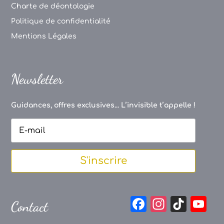
Charte de déontologie
Politique de confidentialité
Mentions Légales
Newsletter
Guidances, offres exclusives... L’invisible t’appelle !
S'inscrire
F
In
Ti
Y
Contact
a
st
k
o