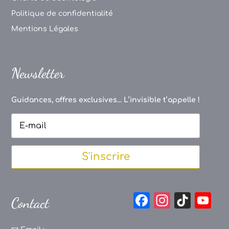
Politique de confidentialité
Mentions Légales
Newsletter
Guidances, offres exclusives... L’invisible t’appelle !
S'inscrire
F
In
Ti
Y
Contact
a
st
k
o