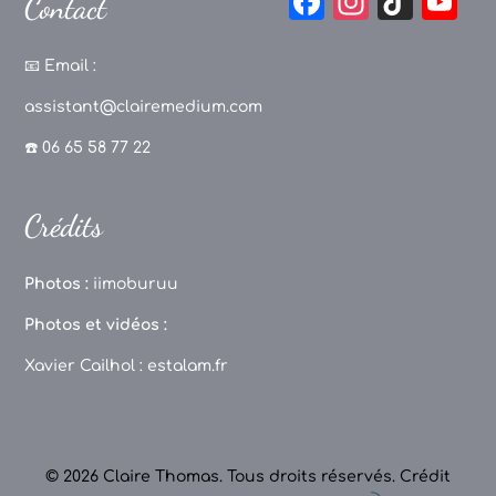
F
In
Ti
Y
Contact
a
st
k
o
c
a
T
u
📧
Email :
e
g
o
T
assistant@clairemedium.com
b
r
k
u
☎️ 06 65 58 77 22
o
a
b
o
m
e
Crédits
k
C
h
Photos :
iimoburuu
a
Photos et vidéos :
n
Xavier Cailhol :
estalam.fr
n
el
© 2026 Claire Thomas. Tous droits réservés.
Crédit