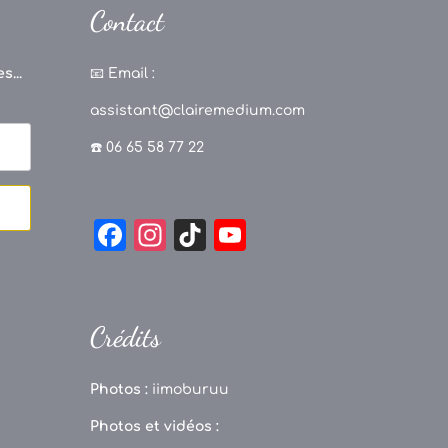
Contact
s...
📧
Email :
assistant@clairemedium.com
☎️ 06 65 58 77 22
F
In
Ti
Y
a
st
k
o
c
a
T
u
e
g
o
T
Crédits
b
r
k
u
o
a
b
Photos :
iimoburuu
o
m
e
Photos et vidéos :