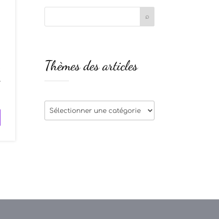
Thèmes des articles
e
-
Thèmes
des
articles