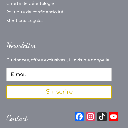
Charte de déontologie
Politique de confidentialité
Mentions Légales
Newsletter
Guidances, offres exclusives... L’invisible t’appelle !
S'inscrire
F
In
Ti
Y
Contact
a
st
k
o