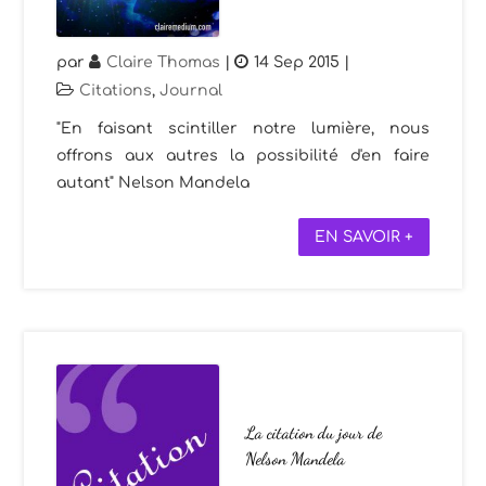
par
Claire Thomas
|
14 Sep 2015
|
Citations
,
Journal
"En faisant scintiller notre lumière, nous
offrons aux autres la possibilité d'en faire
autant" Nelson Mandela
EN SAVOIR +
La citation du jour de
Nelson Mandela