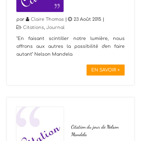
par
Claire Thomas
|
23 Août 2015
|
Citations
,
Journal
"En faisant scintiller notre lumière, nous
offrons aux autres la possibilité d'en faire
autant" Nelson Mandela
EN SAVOIR +
Citation du jour de Nelson
Mandela