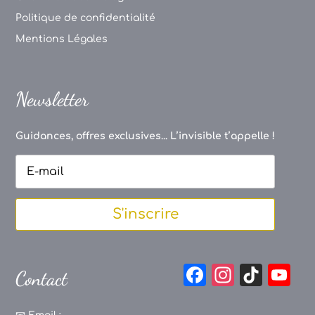
Politique de confidentialité
Mentions Légales
Newsletter
Guidances, offres exclusives... L’invisible t’appelle !
S'inscrire
F
In
Ti
Y
Contact
a
st
k
o