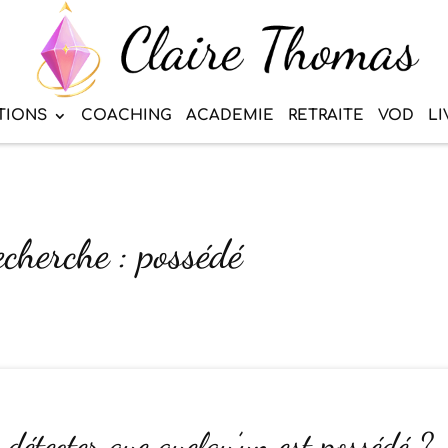
TIONS
COACHING
ACADEMIE
RETRAITE
VOD
LI
echerche : possédé
étecter que quelqu’un est possédé ?