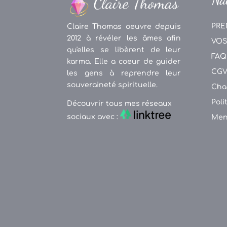
PRE
Claire Thomas oeuvre depuis
2012 à révéler les âmes afin
VOS
qu'elles se libèrent de leur
FAQ
karma. Elle a coeur de guider
CG
les gens à reprendre leur
souveraineté spirituelle.
Cha
Poli
Découvrir tous mes réseaux
sociaux avec :
Men