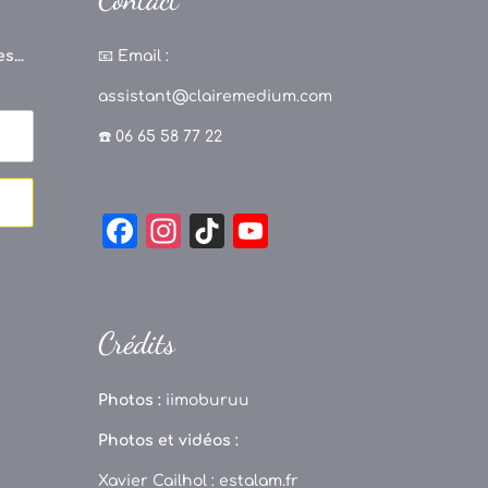
s...
📧
Email :
assistant@clairemedium.com
☎️ 06 65 58 77 22
F
In
Ti
Y
a
st
k
o
c
a
T
u
e
g
o
T
Crédits
b
r
k
u
o
a
b
Photos :
iimoburuu
o
m
e
Photos et vidéos :
k
C
Xavier Cailhol :
estalam.fr