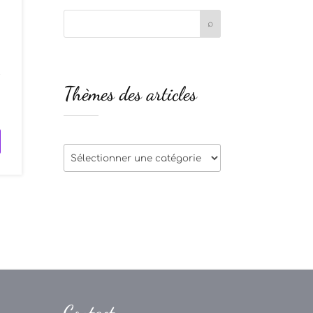
t
Thèmes des articles
1
Thèmes
des
articles
Contact