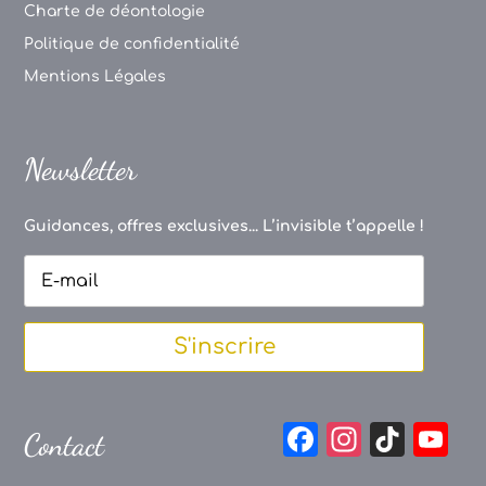
Charte de déontologie
Politique de confidentialité
Mentions Légales
Newsletter
Guidances, offres exclusives... L’invisible t’appelle !
S'inscrire
F
In
Ti
Y
Contact
a
st
k
o