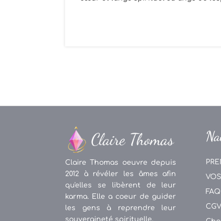
Na
PRE
Claire Thomas oeuvre depuis
2012 à révéler les âmes afin
VOS
qu'elles se libèrent de leur
FAQ
karma. Elle a coeur de guider
CG
les gens à reprendre leur
souveraineté spirituelle.