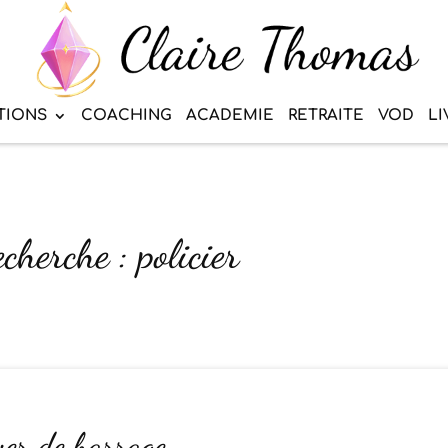
TIONS
COACHING
ACADEMIE
RETRAITE
VOD
LI
cherche : policier
ver de barrage