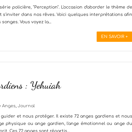
rie policière, "Perception". L'occasion d'aborder le thème d
t s'inviter dans nos rêves. Voici quelques interprétations afi
songes. Vous voyez la...
EN SAVOIR +
rdiens : Yehuiah
Anges
,
Journal
guider et nous protéger. Il existe 72 anges gardiens et nou
ange physique ou ange gardien, l'ange émotionnel ou ange d
rit. Ces 72 anges sont répartis...