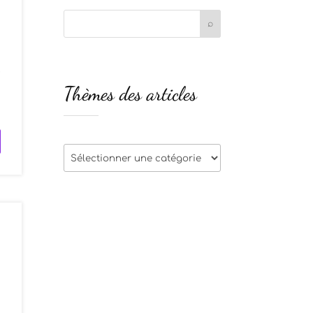
e
Thèmes des articles
s
Thèmes
des
articles