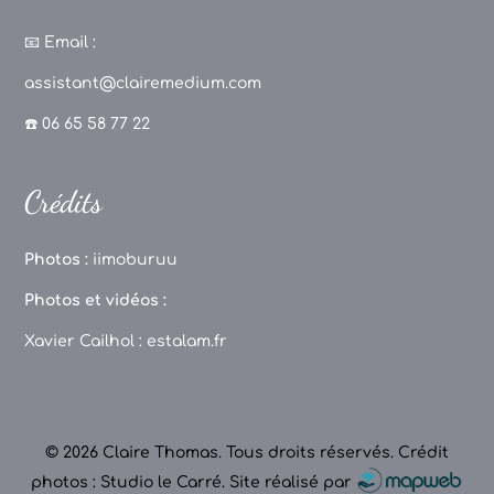
a
st
k
o
c
a
T
u
📧
Email :
e
g
o
T
assistant@clairemedium.com
b
r
k
u
☎️ 06 65 58 77 22
o
a
b
o
m
e
Crédits
k
C
h
Photos :
iimoburuu
a
Photos et vidéos :
n
Xavier Cailhol :
estalam.fr
n
el
© 2026 Claire Thomas. Tous droits réservés.
Crédit
photos : Studio le Carré
.
Site réalisé par