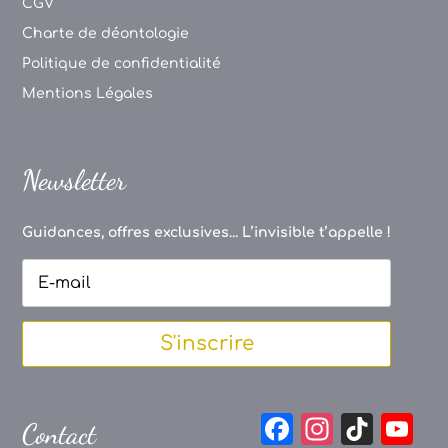
CGV
Charte de déontologie
Politique de confidentialité
Mentions Légales
Newsletter
Guidances, offres exclusives... L’invisible t’appelle !
S'inscrire
F
In
Ti
Y
Contact