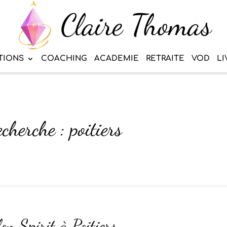
TIONS
COACHING
ACADEMIE
RETRAITE
VOD
LI
cherche : poitiers
n Spirit à Poitiers