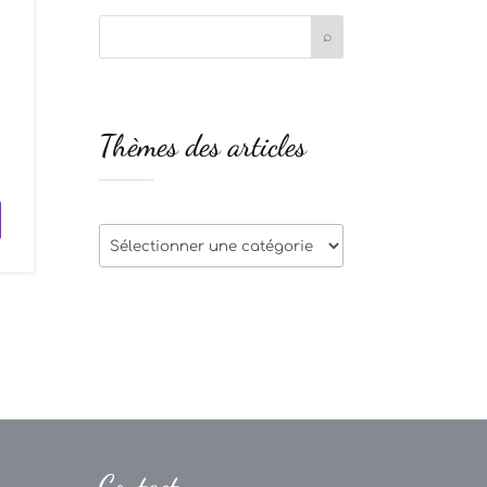
n
Thèmes des articles
e
Thèmes
des
articles
Contact