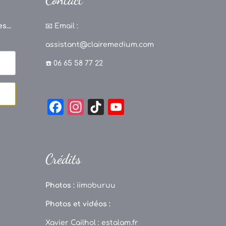
s...
📧
Email :
assistant@clairemedium.com
☎️ 06 65 58 77 22
F
In
Ti
Y
a
st
k
o
c
a
T
u
e
g
o
T
Crédits
b
r
k
u
o
a
b
Photos :
iimoburuu
o
m
e
Photos et vidéos :
k
C
Xavier Cailhol :
estalam.fr