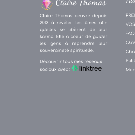
PRE
Claire Thomas oeuvre depuis
2012 à révéler les âmes afin
VOS
qu'elles se libèrent de leur
FAQ
karma. Elle a coeur de guider
CG
les gens à reprendre leur
souveraineté spirituelle.
Cha
Poli
Découvrir tous mes réseaux
sociaux avec :
Men