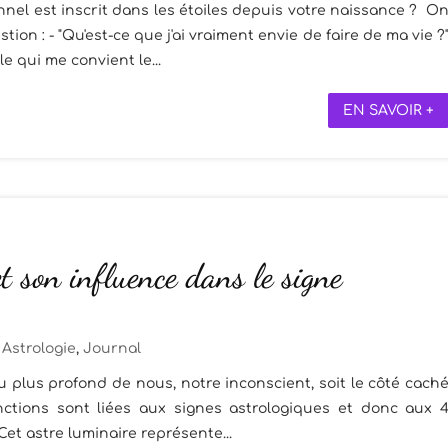
nel est inscrit dans les étoiles depuis votre naissance ? O
ion : - "Qu'est-ce que j'ai vraiment envie de faire de ma vie ?
le qui me convient le...
EN SAVOIR +
t son influence dans le signe
Astrologie
,
Journal
 plus profond de nous, notre inconscient, soit le côté cach
nctions sont liées aux signes astrologiques et donc aux 
. Cet astre luminaire représente...