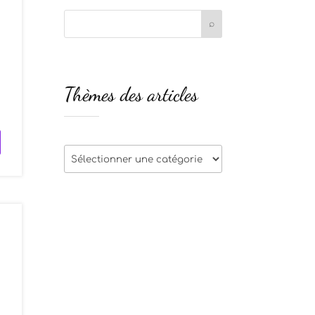
s
Thèmes des articles
s
Thèmes
des
articles