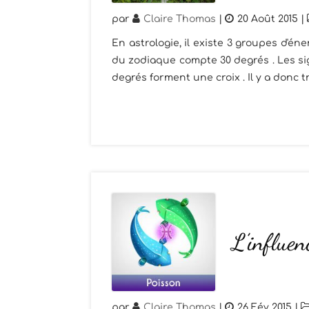
par
Claire Thomas
|
20 Août 2015
|
En astrologie, il existe 3 groupes d'én
du zodiaque compte 30 degrés . Les sig
degrés forment une croix . Il y a donc tr
L’influen
par
Claire Thomas
|
26 Fév 2015
|