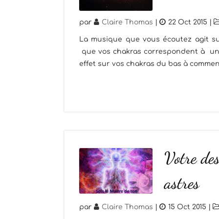
par
Claire Thomas
|
22 Oct 2015
|
La musique que vous écoutez agit sur
que vos chakras correspondent à une
effet sur vos chakras du bas à commence
Votre des
astres
par
Claire Thomas
|
15 Oct 2015
|