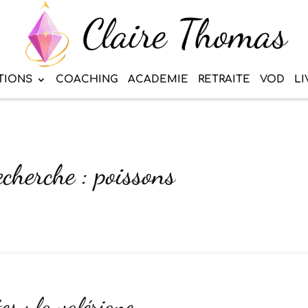
TIONS
COACHING
ACADEMIE
RETRAITE
VOD
LI
echerche : poissons
es : la valériane