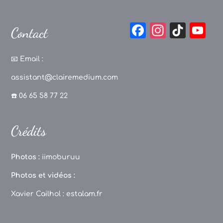
F
In
Ti
Y
Contact
a
st
k
o
c
a
T
u
📧
Email :
e
g
o
T
assistant@clairemedium.com
b
r
k
u
☎️ 06 65 58 77 22
o
a
b
o
m
e
Crédits
k
C
h
Photos :
iimoburuu
a
Photos et vidéos :
n
Xavier Cailhol :
estalam.fr
n
el