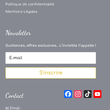
Politique de confidentialité
Mentions Légales
Newsletter
Guidances, offres exclusives... L’invisible t’appelle !
S'inscrire
F
In
Ti
Y
Contact
a
st
k
o
c
a
T
u
📧
Email :