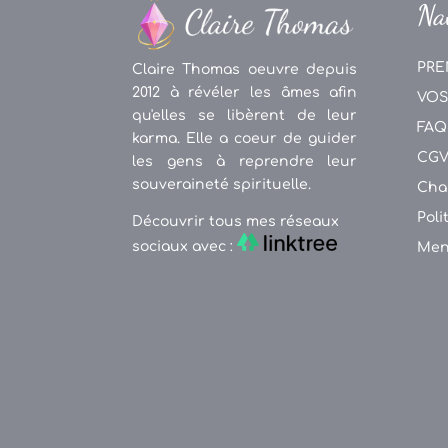
Na
PRE
Claire Thomas oeuvre depuis
2012 à révéler les âmes afin
VOS
qu'elles se libèrent de leur
FAQ
karma. Elle a coeur de guider
CG
les gens à reprendre leur
souveraineté spirituelle.
Cha
Poli
Découvrir tous mes réseaux
sociaux avec :
Men