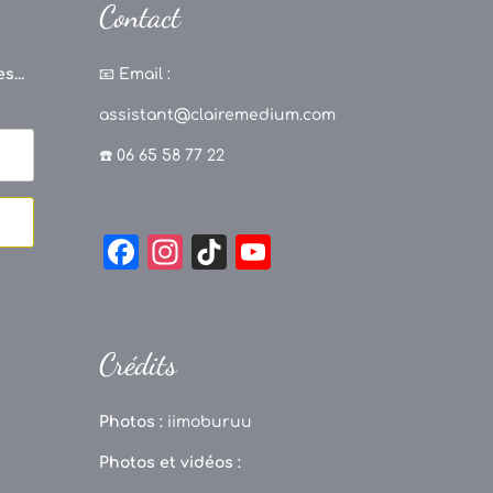
Contact
s...
📧
Email :
assistant@clairemedium.com
☎️ 06 65 58 77 22
F
In
Ti
Y
a
st
k
o
c
a
T
u
e
g
o
T
Crédits
b
r
k
u
o
a
b
Photos :
iimoburuu
o
m
e
Photos et vidéos :