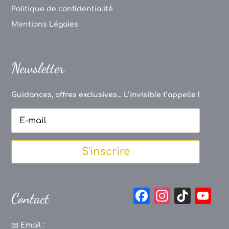
Politique de confidentialité
Mentions Légales
Newsletter
Guidances, offres exclusives... L’invisible t’appelle !
S'inscrire
F
In
Ti
Y
Contact
a
st
k
o
c
a
T
u
📧
Email :