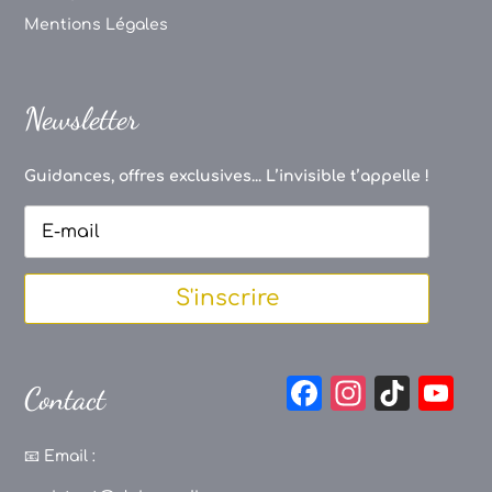
Mentions Légales
Newsletter
Guidances, offres exclusives... L’invisible t’appelle !
S'inscrire
F
In
Ti
Y
Contact
a
st
k
o
c
a
T
u
📧
Email :