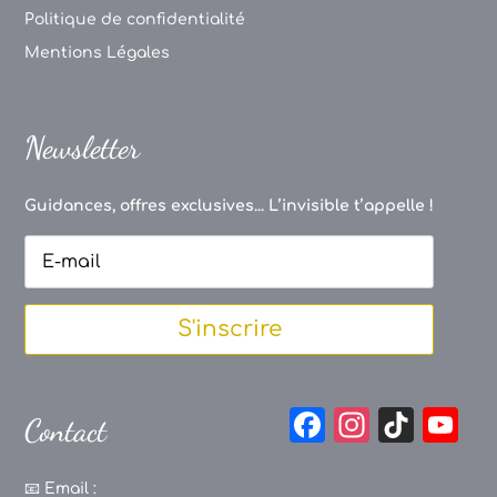
Politique de confidentialité
Mentions Légales
Newsletter
Guidances, offres exclusives... L’invisible t’appelle !
S'inscrire
F
In
Ti
Y
Contact
a
st
k
o
c
a
T
u
📧
Email :