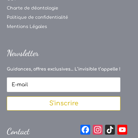
Charte de déontologie
Politique de confidentialité
Mentions Légales
Newsletter
Guidances, offres exclusives... L’invisible t’appelle !
S'inscrire
F
In
Ti
Y
Contact