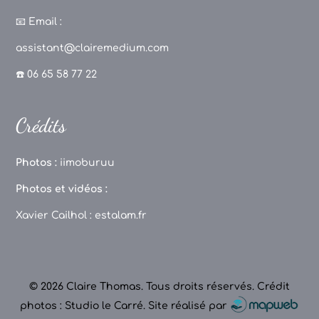
a
st
k
o
c
a
T
u
📧
Email :
e
g
o
T
assistant@clairemedium.com
b
r
k
u
☎️ 06 65 58 77 22
o
a
b
o
m
e
Crédits
k
C
h
Photos :
iimoburuu
a
Photos et vidéos :
n
Xavier Cailhol :
estalam.fr
n
el
© 2026 Claire Thomas. Tous droits réservés.
Crédit
photos : Studio le Carré
.
Site réalisé par