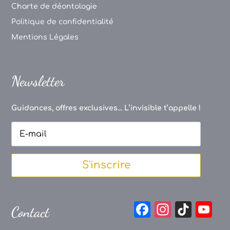
Charte de déontologie
Politique de confidentialité
Mentions Légales
Newsletter
Guidances, offres exclusives... L’invisible t’appelle !
S'inscrire
F
In
Ti
Y
Contact
a
st
k
o