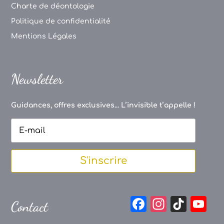
Charte de déontologie
Politique de confidentialité
Mentions Légales
Newsletter
Guidances, offres exclusives... L’invisible t’appelle !
S'inscrire
F
In
Ti
Y
Contact
a
st
k
o