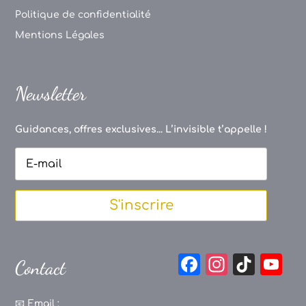
Politique de confidentialité
Mentions Légales
Newsletter
Guidances, offres exclusives... L’invisible t’appelle !
S'inscrire
F
In
Ti
Y
Contact
a
st
k
o
📧
Email :