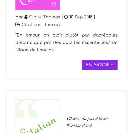
par
Claire Thomas
|
10 Sep 2015
|
Citations
,
Journal
“En amour, on plaît plutôt par d'agréables
défauts que par des qualités essentielles.” De
Ninon de Lenclos
EN SAVOIR +
Citation du jour d’Henri-
Frédéric Amiel