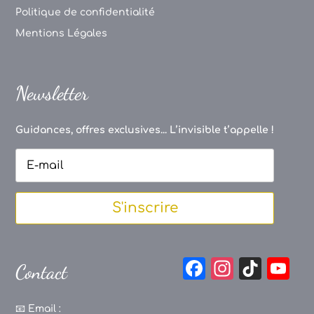
Politique de confidentialité
Mentions Légales
Newsletter
Guidances, offres exclusives... L’invisible t’appelle !
S'inscrire
F
In
Ti
Y
Contact
a
st
k
o
c
a
T
u
📧
Email :