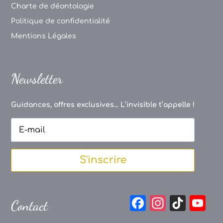
Charte de déontologie
Politique de confidentialité
Mentions Légales
Newsletter
Guidances, offres exclusives... L’invisible t’appelle !
S'inscrire
F
In
Ti
Y
Contact
a
st
k
o