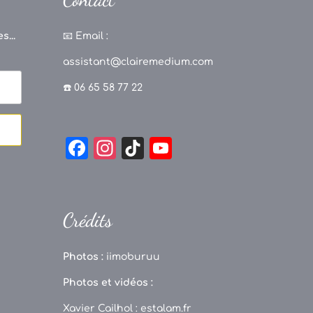
s...
📧
Email :
assistant@clairemedium.com
☎️ 06 65 58 77 22
F
In
Ti
Y
a
st
k
o
c
a
T
u
e
g
o
T
Crédits
b
r
k
u
o
a
b
Photos :
iimoburuu
o
m
e
Photos et vidéos :
k
C
Xavier Cailhol :
estalam.fr