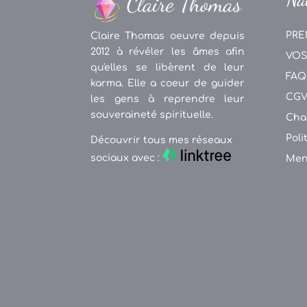
PRE
Claire Thomas oeuvre depuis
2012 à révéler les âmes afin
VOS
qu'elles se libèrent de leur
FAQ
karma. Elle a coeur de guider
CG
les gens à reprendre leur
souveraineté spirituelle.
Cha
Poli
Découvrir tous mes réseaux
sociaux avec :
Men