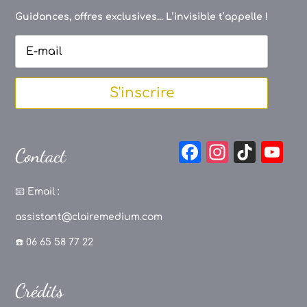
Guidances, offres exclusives... L’invisible t’appelle !
S'inscrire
F
In
Ti
Y
Contact
a
st
k
o
c
a
T
u
📧
Email :
e
g
o
T
assistant@clairemedium.com
b
r
k
u
☎️ 06 65 58 77 22
o
a
b
o
m
e
Crédits
k
C