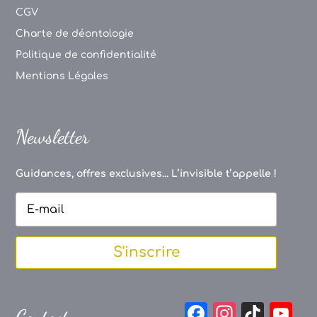
CGV
Charte de déontologie
Politique de confidentialité
Mentions Légales
Newsletter
Guidances, offres exclusives... L’invisible t’appelle !
S'inscrire
F
In
Ti
Y
Contact