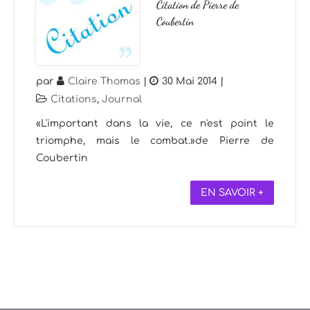
Citation de Pierre de
Coubertin
par
Claire Thomas
|
30 Mai 2014
|
Citations
,
Journal
«L'important dans la vie, ce n'est point le
triomphe, mais le combat.»de Pierre de
Coubertin
EN SAVOIR +