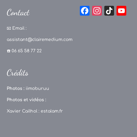
F
In
Ti
Y
Contact
a
st
k
o
c
a
T
u
📧
Email :
e
g
o
T
assistant@clairemedium.com
b
r
k
u
☎️ 06 65 58 77 22
o
a
b
o
m
e
Crédits
k
C
h
Photos :
iimoburuu
a
Photos et vidéos :
n
Xavier Cailhol :
estalam.fr
n
el