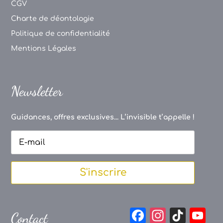
CGV
Charte de déontologie
Politique de confidentialité
Mentions Légales
Newsletter
Guidances, offres exclusives... L’invisible t’appelle !
S'inscrire
F
In
Ti
Y
Contact