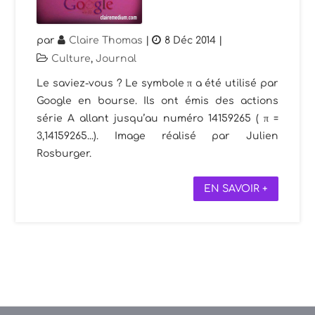
par
Claire Thomas
|
8 Déc 2014
|
Culture
,
Journal
Le saviez-vous ? Le symbole π a été utilisé par
Google en bourse. Ils ont émis des actions
série A allant jusqu’au numéro 14159265 ( π =
3,14159265...). Image réalisé par Julien
Rosburger.
EN SAVOIR +