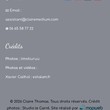
a
st
k
o
c
a
T
u
📧
Email :
e
g
o
T
assistant@clairemedium.com
b
r
k
u
☎️ 06 65 58 77 22
o
a
b
o
m
e
Crédits
k
C
h
Photos :
iimoburuu
a
Photos et vidéos :
n
Xavier Cailhol :
estalam.fr
n
el
© 2026 Claire Thomas. Tous droits réservés.
Crédit
photos : Studio le Carré
.
Site réalisé par