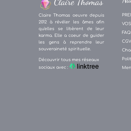
PRE
Claire Thomas oeuvre depuis
2012 à révéler les âmes afin
VOS
qu'elles se libèrent de leur
FAQ
karma. Elle a coeur de guider
CG
les gens à reprendre leur
souveraineté spirituelle.
Cha
Poli
Découvrir tous mes réseaux
sociaux avec :
Men