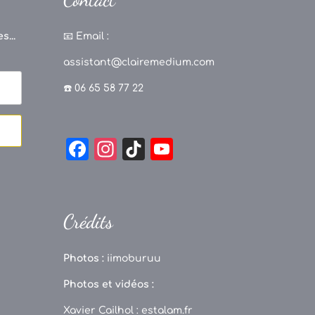
s...
📧
Email :
assistant@clairemedium.com
☎️ 06 65 58 77 22
F
In
Ti
Y
a
st
k
o
c
a
T
u
e
g
o
T
Crédits
b
r
k
u
o
a
b
Photos :
iimoburuu
o
m
e
Photos et vidéos :
k
C
Xavier Cailhol :
estalam.fr