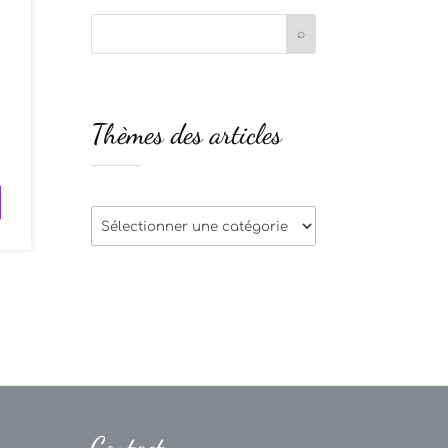
n
Thèmes des articles
e
Thèmes
des
articles
Contact