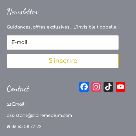
Newsletter
Guidances, offres exclusives... L’invisible t’appelle !
S'inscrire
F
In
Ti
Y
Contact
a
st
k
o
c
a
T
u
📧
Email :
e
g
o
T
assistant@clairemedium.com
b
r
k
u
☎️ 06 65 58 77 22
o
a
b