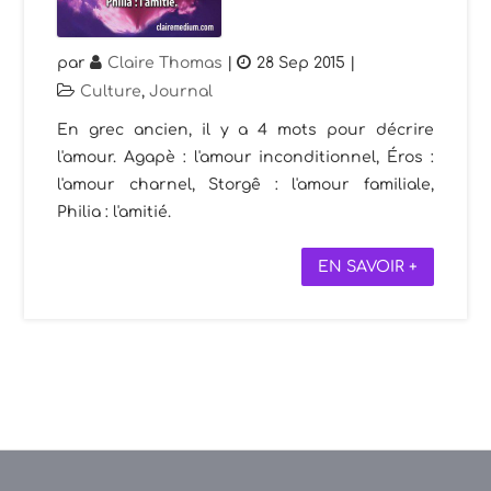
par
Claire Thomas
|
28 Sep 2015
|
Culture
,
Journal
En grec ancien, il y a 4 mots pour décrire
l'amour. Agapè : l'amour inconditionnel, Éros :
l'amour charnel, Storgê : l'amour familiale,
Philia : l'amitié.
EN SAVOIR +