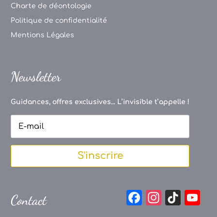
Charte de déontologie
Politique de confidentialité
Mentions Légales
Newsletter
Guidances, offres exclusives... L’invisible t’appelle !
S'inscrire
F
In
Ti
Y
Contact
a
st
k
o