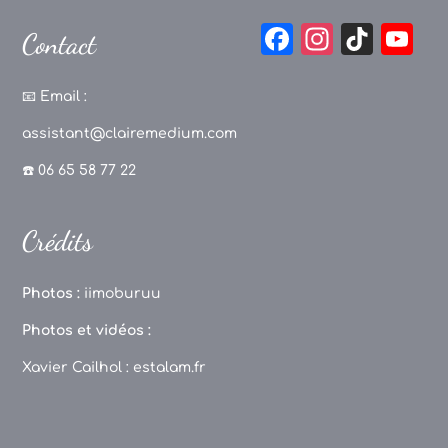
F
In
Ti
Y
Contact
a
st
k
o
c
a
T
u
📧
Email :
e
g
o
T
assistant@clairemedium.com
b
r
k
u
☎️ 06 65 58 77 22
o
a
b
o
m
e
Crédits
k
C
h
Photos :
iimoburuu
a
Photos et vidéos :
n
Xavier Cailhol :
estalam.fr
n
el