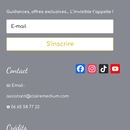
Guidances, offres exclusives... L’invisible t’appelle !
S'inscrire
F
In
Ti
Y
Contact
a
st
k
o
c
a
T
u
📧
Email :
e
g
o
T
assistant@clairemedium.com
b
r
k
u
☎️ 06 65 58 77 22
o
a
b
o
m
e
Crédits