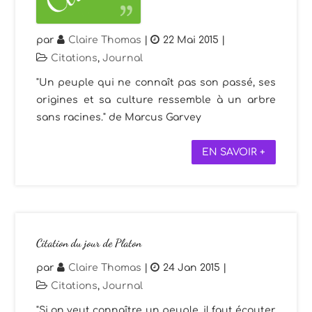
par
Claire Thomas
|
22 Mai 2015
|
Citations
,
Journal
"Un peuple qui ne connaît pas son passé, ses
origines et sa culture ressemble à un arbre
sans racines." de Marcus Garvey
EN SAVOIR +
Citation du jour de Platon
par
Claire Thomas
|
24 Jan 2015
|
Citations
,
Journal
"Si on veut connaître un peuple, il faut écouter