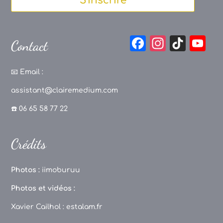
S'inscrire
F
In
Ti
Y
Contact
a
st
k
o
c
a
T
u
📧
Email :
e
g
o
T
assistant@clairemedium.com
b
r
k
u
☎️ 06 65 58 77 22
o
a
b
o
m
e
Crédits
k
C
h
Photos :
iimoburuu
a
Photos et vidéos :
n
Xavier Cailhol :
estalam.fr
n