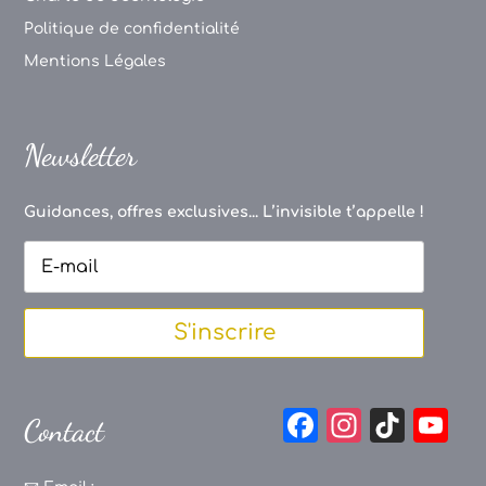
Politique de confidentialité
Mentions Légales
Newsletter
Guidances, offres exclusives... L’invisible t’appelle !
S'inscrire
F
In
Ti
Y
Contact
a
st
k
o