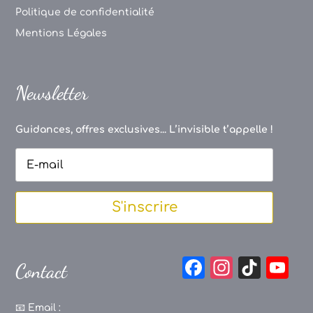
Politique de confidentialité
Mentions Légales
Newsletter
Guidances, offres exclusives... L’invisible t’appelle !
S'inscrire
F
In
Ti
Y
Contact
a
st
k
o
c
a
T
u
📧
Email :