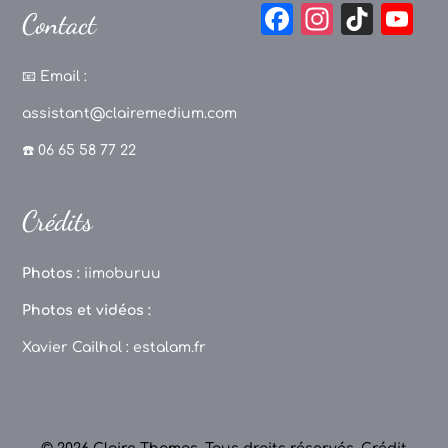
F
In
Ti
Y
Contact
a
st
k
o
c
a
T
u
📧
Email :
e
g
o
T
assistant@clairemedium.com
b
r
k
u
☎️ 06 65 58 77 22
o
a
b
o
m
e
Crédits
k
C
h
Photos :
iimoburuu
a
Photos et vidéos :
n
Xavier Cailhol :
estalam.fr
n
el