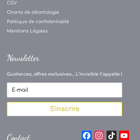
CGV
Charte de déontologie
Politique de confidentialité
Mentions Légales
Newsletter
Guidances, offres exclusives... L’invisible t’appelle !
S'inscrire
F
In
Ti
Y
Contact