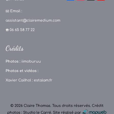
a
st
k
o
c
a
T
u
📧
Email :
e
g
o
T
assistant@clairemedium.com
b
r
k
u
☎️ 06 65 58 77 22
o
a
b
o
m
e
Crédits
k
C
h
Photos :
iimoburuu
a
Photos et vidéos :
n
Xavier Cailhol :
estalam.fr
n
el
© 2026 Claire Thomas. Tous droits réservés.
Crédit
photos : Studio le Carré
.
Site réalisé par