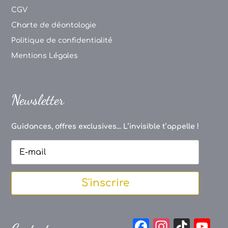
CGV
Charte de déontologie
Politique de confidentialité
Mentions Légales
Newsletter
Guidances, offres exclusives... L’invisible t’appelle !
S'inscrire
F
In
Ti
Y